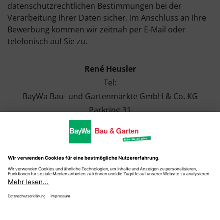
datenschutzrechtlichen Bestimmungen bei der
Verarbeitung Ihrer Daten sicher. Im Anschluss an Ihre
Bewerbung kommen wir zeitnah per E-Mail oder
telefonisch auf Sie zu.
René Heusler
Tel:
BayWa Bau- und Gartenmärkte GmbH & Co. KG
Parkring 31
85748 Garching
Impressum
l
Datenschutz
l © BayWa Bau- und
Gartenmärkte GmbH & Co. KG
powered by
d.vinci